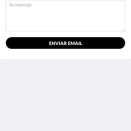
ENVIAR EMAIL
Doma Zagreb Aparthotel
36 Draškovićeva ulica
Zagreb Grad Zagreb 10000
Croatia
+385 95 72 70 404
Reservation@domazagreb.com
Medios sociales